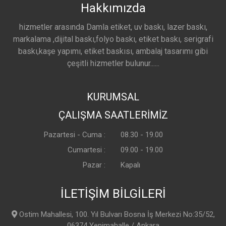
Hakkımızda
hizmetler arasında Damla etiket, uv baskı, lazer baskı,
markalama ,dijital baskı,folyo baskı, etiket baskı, serigrafi
baskı,kaşe yapımı, etiket baskısı, ambalaj tasarımı gibi
çeşitli hizmetler bulunur......
KURUMSAL
ÇALIŞMA SAATLERİMİZ
Pazartesi - Cuma :
08.30 - 19.00
Cumartesi :
09.00 - 19.00
Pazar :
Kapalı
İLETİŞİM BİLGİLERİ
Ostim Mahallesi, 100. Yıl Bulvarı Bosna İş Merkezi No:35/52,
06374 Yenimahalle / Ankara