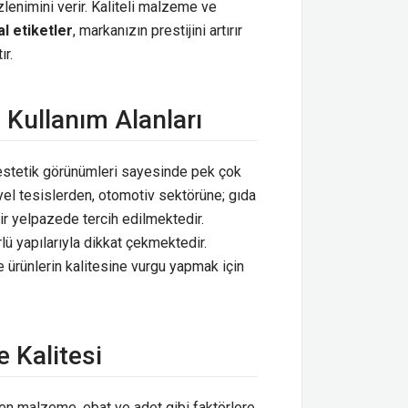
zlenimini verir. Kaliteli malzeme ve
l etiketler
, markanızın prestijini artırır
ır.
 Kullanım Alanları
e estetik görünümleri sayesinde pek çok
iyel tesislerden, otomotiv sektörüne; gıda
ir yelpazede tercih edilmektedir.
lü yapılarıyla dikkat çekmektedir.
 ve ürünlerin kalitesine vurgu yapmak için
e Kalitesi
ilen malzeme, ebat ve adet gibi faktörlere