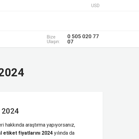
USD
0 505 020 77
Bize
07
Ulaşın:
 2024
ı 2024
leri hakkında araştırma yapıyorsanız,
 etiket fiyatlarını 2024
yılında da