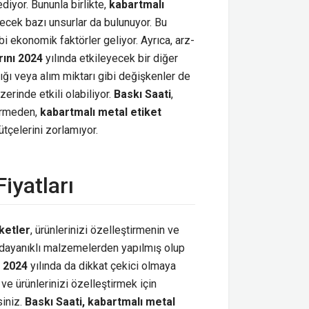
iyor. Bununla birlikte,
kabartmalı
lecek bazı unsurlar da bulunuyor. Bu
i ekonomik faktörler geliyor. Ayrıca, arz-
rını 2024
yılında etkileyecek bir diğer
ığı veya alım miktarı gibi değişkenler de
üzerinde etkili olabiliyor.
Baskı Saati
,
vermeden,
kabartmalı metal etiket
tçelerini zorlamıyor.
iyatları
ketler
, ürünlerinizi özelleştirmenin ve
r, dayanıklı malzemelerden yapılmış olup
ı 2024
yılında da dikkat çekici olmaya
ve ürünlerinizi özelleştirmek için
siniz.
Baskı Saati, kabartmalı metal