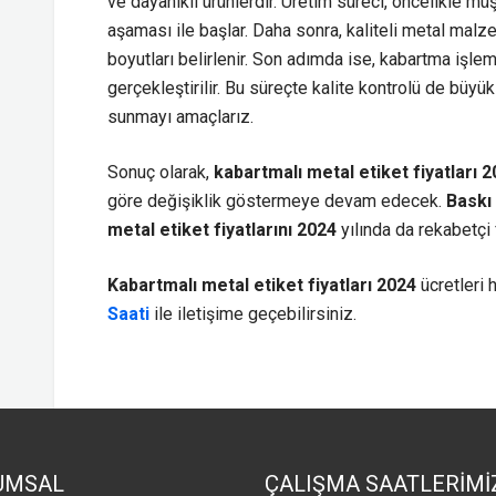
ve dayanıklı ürünlerdir. Üretim süreci, öncelikle mü
aşaması ile başlar. Daha sonra, kaliteli metal malze
boyutları belirlenir. Son adımda ise, kabartma işle
gerçekleştirilir. Bu süreçte kalite kontrolü de büyü
sunmayı amaçlarız.
Sonuç olarak,
kabartmalı metal etiket fiyatları 
göre değişiklik göstermeye devam edecek.
Baskı
metal etiket fiyatlarını 2024
yılında da rekabetçi 
Kabartmalı metal etiket fiyatları 2024
ücretleri 
Saati
ile iletişime geçebilirsiniz.
UMSAL
ÇALIŞMA SAATLERİMİ