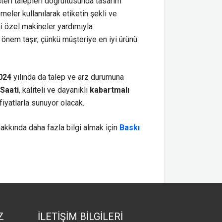
şteri talepleri doğrultusunda tasarım
meler kullanılarak etiketin şekli ve
mi özel makineler yardımıyla
k önem taşır, çünkü müşteriye en iyi ürünü
2024
yılında da talep ve arz durumuna
 Saati
, kaliteli ve dayanıklı
kabartmalı
fiyatlarla sunuyor olacak.
hakkında daha fazla bilgi almak için
Baskı
Z
İLETİŞİM BİLGİLERİ