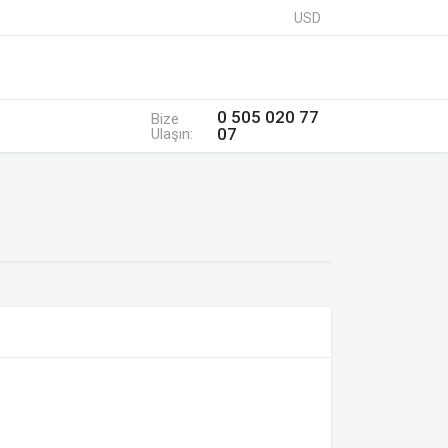
USD
0 505 020 77
Bize
07
Ulaşın: