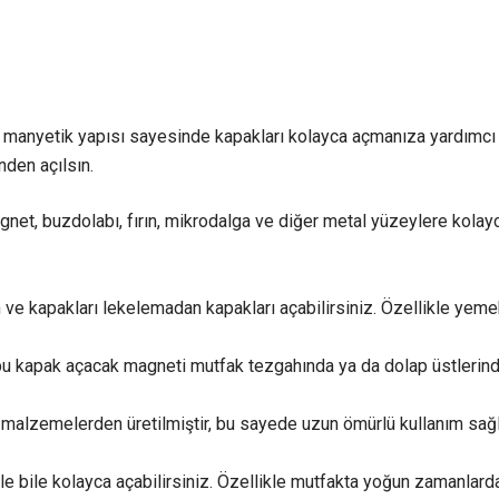
r manyetik yapısı sayesinde kapakları kolayca açmanıza yardımcı 
nden açılsın.
et, buzdolabı, fırın, mikrodalga ve diğer metal yüzeylere kolayca
n ve kapakları lekelemadan kapakları açabilirsiniz. Özellikle yem
u kapak açacak magneti mutfak tezgahında ya da dolap üstlerinde 
i malzemelerden üretilmiştir, bu sayede uzun ömürlü kullanım sağl
lle bile kolayca açabilirsiniz. Özellikle mutfakta yoğun zamanlard